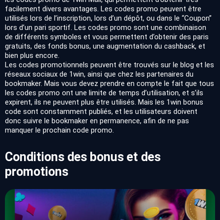
facilement divers avantages. Les codes promo peuvent être
utilisés lors de l’inscription, lors d’un dépôt, ou dans le “Coupon”
lors d’un pari sportif. Les codes promo sont une combinaison
de différents symboles et vous permettent d’obtenir des paris
gratuits, des fonds bonus, une augmentation du cashback, et
bien plus encore.
Les codes promotionnels peuvent être trouvés sur le blog et les
réseaux sociaux de 1win, ainsi que chez les partenaires du
bookmaker. Mais vous devez prendre en compte le fait que tous
les codes promo ont une limite de temps d’utilisation, et s’ils
expirent, ils ne peuvent plus être utilisés. Mais les 1win bonus
code sont constamment publiés, et les utilisateurs doivent
donc suivre le bookmaker en permanence, afin de ne pas
manquer le prochain code promo.
Conditions des bonus et des
promotions