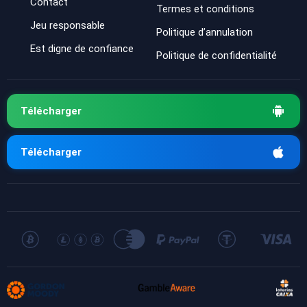
Contact
Termes et conditions
Jeu responsable
Politique d’annulation
Est digne de confiance
Politique de confidentialité
Télécharger
Télécharger