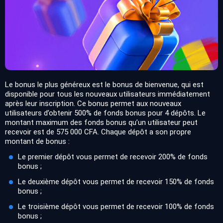
Le bonus le plus généreux est le bonus de bienvenue, qui est
disponible pour tous les nouveaux utilisateurs immédiatement
après leur inscription. Ce bonus permet aux nouveaux
utilisateurs d’obtenir 500% de fonds bonus pour 4 dépôts. Le
montant maximum des fonds bonus qu’un utilisateur peut
recevoir est de 575 000 CFA. Chaque dépôt a son propre
montant de bonus :
Le premier dépôt vous permet de recevoir 200% de fonds
bonus ;
Le deuxième dépôt vous permet de recevoir 150% de fonds
bonus ;
Le troisième dépôt vous permet de recevoir 100% de fonds
bonus ;