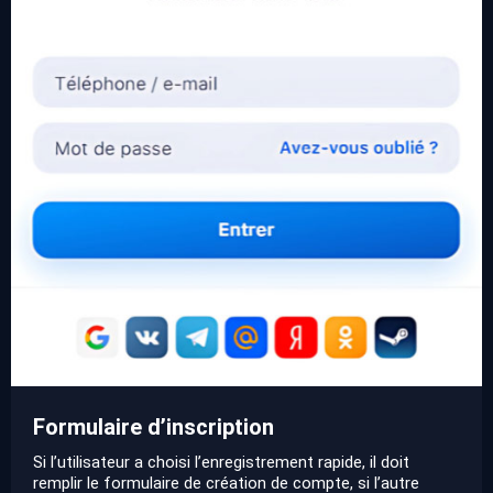
Formulaire d’inscription
Si l’utilisateur a choisi l’enregistrement rapide, il doit
remplir le formulaire de création de compte, si l’autre