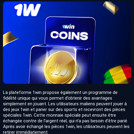
La plateforme 1win propose également un programme de
fidélité unique qui vous permet d’obtenir des avantages
simplement en jouant. Les utilisateurs maliens peuvent jouer à
des jeux 1win et parier sur des sports et recevront des pièces
spéciales 1win. Cette monnaie spéciale peut ensuite être
échangée contre de l’argent réel, qui n’a pas besoin d’être parié.
Après avoir échangé les pièces 1win, les utilisateurs peuvent les
retirer immédiatement.