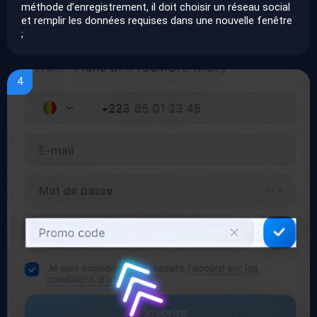
méthode d’enregistrement, il doit choisir un réseau social
et remplir les données requises dans une nouvelle fenêtre
;
4