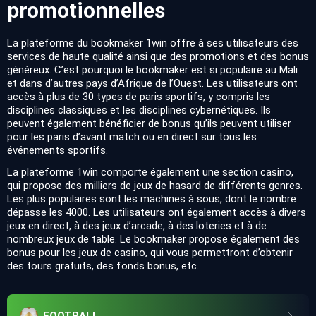
promotionnelles
La plateforme du bookmaker 1win offre à ses utilisateurs des
services de haute qualité ainsi que des promotions et des bonus
généreux. C’est pourquoi le bookmaker est si populaire au Mali
et dans d’autres pays d’Afrique de l’Ouest. Les utilisateurs ont
accès à plus de 30 types de paris sportifs, y compris les
disciplines classiques et les disciplines cybernétiques. Ils
peuvent également bénéficier de bonus qu’ils peuvent utiliser
pour les paris d’avant match ou en direct sur tous les
événements sportifs.
La plateforme 1win comporte également une section casino,
qui propose des milliers de jeux de hasard de différents genres.
Les plus populaires sont les machines à sous, dont le nombre
dépasse les 4000. Les utilisateurs ont également accès à divers
jeux en direct, à des jeux d’arcade, à des loteries et à de
nombreux jeux de table. Le bookmaker propose également des
bonus pour les jeux de casino, qui vous permettront d’obtenir
des tours gratuits, des fonds bonus, etc.