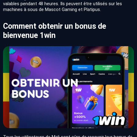
valables pendant 48 heures. Ils peuvent être utilisés sur les
machines à sous de Mascot Gaming et Platipus.
Comment obtenir un bonus de
bienvenue 1win
Tous les utilisateurs de Mali sont sûrs de recevoir leur bonus de