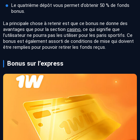
Le quatrième dépôt vous permet d’obtenir 50 % de fonds
bonus.
La principale chose à retenir est que ce bonus ne donne des
avantages que pour la section
casino
, ce qui signifie que
l’utilisateur ne pourra pas les utiliser pour les paris sportifs. Ce
bonus est également assorti de conditions de mise qui doivent
être remplies pour pouvoir retirer les fonds reçus.
Bonus sur l’express