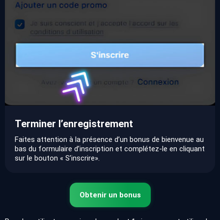
Terminer l’enregistrement
Faites attention à la présence d’un bonus de bienvenue au
bas du formulaire d’inscription et complétez-le en cliquant
sur le bouton « S’inscrire».
Obtenir un bonus