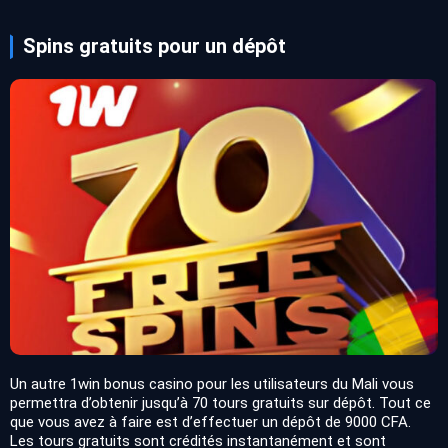
Spins gratuits pour un dépôt
Un autre 1win bonus casino pour les utilisateurs du Mali vous
permettra d’obtenir jusqu’à 70 tours gratuits sur dépôt. Tout ce
que vous avez à faire est d’effectuer un dépôt de 9000 CFA.
Les tours gratuits sont crédités instantanément et sont