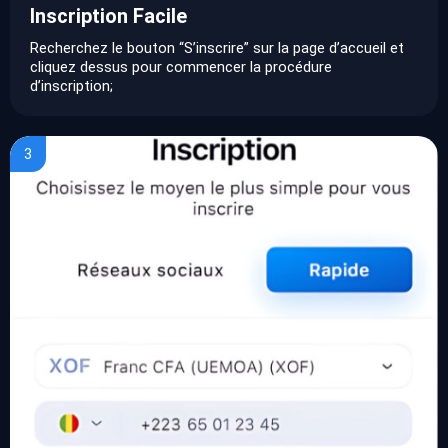
Inscription Facile
Recherchez le bouton “S’inscrire” sur la page d’accueil et
cliquez dessus pour commencer la procédure
d’inscription;
3