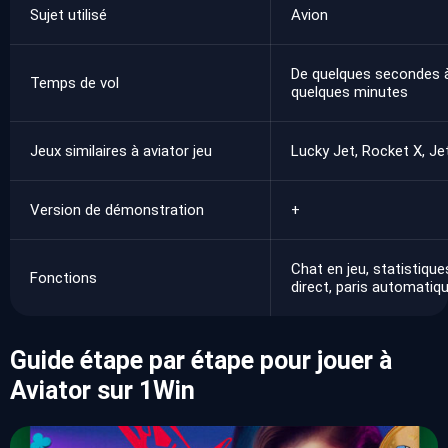
Sujet utilisé
Avion
De quelques secondes 
Temps de vol
quelques minutes
Jeux similaires à aviator jeu
Lucky Jet, Rocket X, Je
Version de démonstration
+
Chat en jeu, statistique
Fonctions
direct, paris automatiq
Guide étape par étape pour jouer à
Aviator sur 1Win