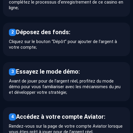
complétez le processus d’enregistrement de ce casino en
ligne;
Déposez des fonds:
2
Cliquez sur le bouton “Dépôt” pour ajouter de l’argent à
votre compte;
Essayez le mode démo:
3
Avant de jouer pour de l’argent réel, profitez du mode
démo pour vous familiariser avec les mécanismes du jeu
et développer votre stratégie;
Accédez à votre compte Aviator:
4
Rendez-vous sur la page de votre compte Aviator lorsque
vous êtes prêt à jouer pour de l’argent réel;