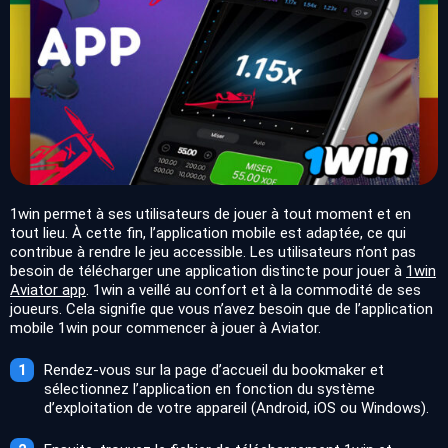
1win permet à ses utilisateurs de jouer à tout moment et en
tout lieu. À cette fin, l’application mobile est adaptée, ce qui
contribue à rendre le jeu accessible. Les utilisateurs n’ont pas
besoin de télécharger une application distincte pour jouer à
1win
Aviator app
. 1win a veillé au confort et à la commodité de ses
joueurs. Cela signifie que vous n’avez besoin que de l’application
mobile 1win pour commencer à jouer à Aviator.
Rendez-vous sur la page d’accueil du bookmaker et
sélectionnez l’application en fonction du système
d’exploitation de votre appareil (Android, iOS ou Windows).