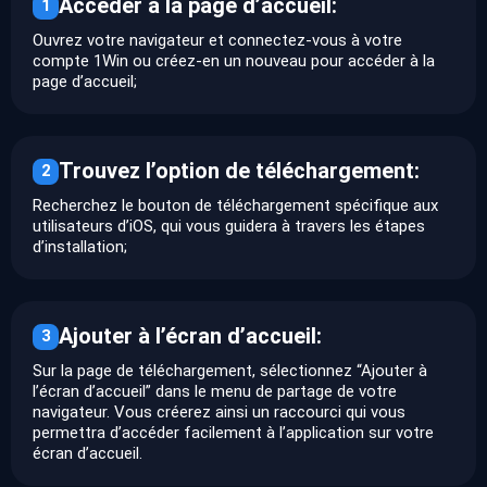
Accéder à la page d’accueil:
1
Ouvrez votre navigateur et connectez-vous à votre
compte 1Win ou créez-en un nouveau pour accéder à la
page d’accueil;
Trouvez l’option de téléchargement:
2
Recherchez le bouton de téléchargement spécifique aux
utilisateurs d’iOS, qui vous guidera à travers les étapes
d’installation;
Ajouter à l’écran d’accueil:
3
Sur la page de téléchargement, sélectionnez “Ajouter à
l’écran d’accueil” dans le menu de partage de votre
navigateur. Vous créerez ainsi un raccourci qui vous
permettra d’accéder facilement à l’application sur votre
écran d’accueil.