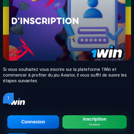
Si vous souhaitez vous inscrire sur la plateforme 1Win et
commencer à profiter du jeu Aviator, il vous suffit de suivre les
étapes suivantes:
1