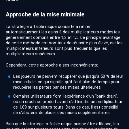
Approche de la mise minimale
La stratégie à faible risque consiste à retirer
automatiquement les gains à des multiplicateurs modestes,
généralement compris entre 1,3 et 1,5. Le principal avantage
de cette méthode est son taux de réussite plus élevé, car les
multiplicateurs inférieurs sont plus fréquents que les
multiplicateurs supérieurs.
Cependant, cette approche a ses inconvénients:
Les joueurs ne peuvent récupérer que jusqu’à 50 % de leur
mise initiale, ce qui signifie qu’il faut plus de temps pour
récupérer les pertes par des mises ultérieures.
Certains utilisateurs font l’expérience d’un “bank drain”,
où un crash se produit avant d’atteindre un multiplicateur
de 1,09 sur plusieurs tours. Dans ce cas, il est conseillé
de s’abstenir de placer des mises supplémentaires.
Bien que la stratégie à faible risque puisse être efficace, les