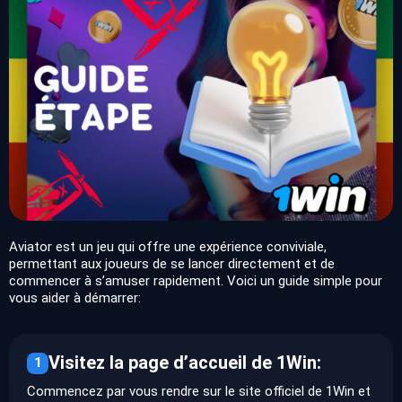
Aviator est un jeu qui offre une expérience conviviale,
permettant aux joueurs de se lancer directement et de
commencer à s’amuser rapidement. Voici un guide simple pour
vous aider à démarrer:
Visitez la page d’accueil de 1Win:
1
Commencez par vous rendre sur le site officiel de 1Win et