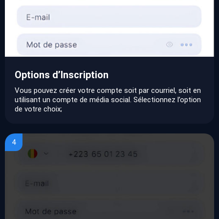
Options d’Inscription
Vous pouvez créer votre compte soit par courriel, soit en
utilisant un compte de média social. Sélectionnez l’option
de votre choix;
4