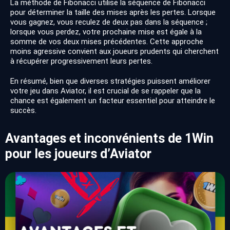
La méthode de Fibonacci utilise la séquence de Fibonacci
pour déterminer la taille des mises après les pertes. Lorsque
vous gagnez, vous reculez de deux pas dans la séquence ;
lorsque vous perdez, votre prochaine mise est égale à la
somme de vos deux mises précédentes. Cette approche
moins agressive convient aux joueurs prudents qui cherchent
à récupérer progressivement leurs pertes.
En résumé, bien que diverses stratégies puissent améliorer
votre jeu dans Aviator, il est crucial de se rappeler que la
chance est également un facteur essentiel pour atteindre le
succès.
Avantages et inconvénients de 1Win
pour les joueurs d’Aviator