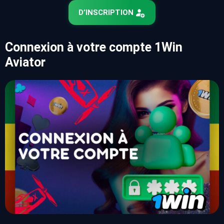
D’INSCRIPTION
Connexion à votre compte 1Win
Aviator